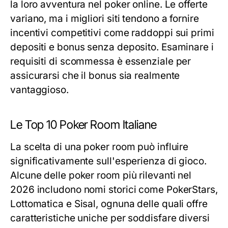
la loro avventura nel poker online. Le offerte
variano, ma i migliori siti tendono a fornire
incentivi competitivi come raddoppi sui primi
depositi e bonus senza deposito. Esaminare i
requisiti di scommessa è essenziale per
assicurarsi che il bonus sia realmente
vantaggioso.
Le Top 10 Poker Room Italiane
La scelta di una poker room può influire
significativamente sull'esperienza di gioco.
Alcune delle poker room più rilevanti nel
2026 includono nomi storici come
PokerStars
,
Lottomatica
e
Sisal
, ognuna delle quali offre
caratteristiche uniche per soddisfare diversi