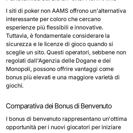
I siti di poker non AAMS offrono un'alternativa
interessante per coloro che cercano
esperienze più flessibili e innovative.
Tuttavia, è fondamentale considerare la
sicurezza e le licenze di gioco quando si
sceglie un sito. Questi operatori, sebbene non
regolati dall'Agenzia delle Dogane e dei
Monopoli, possono offrire vantaggi come
bonus più elevati e una maggiore varietà di
giochi.
Comparativa dei Bonus di Benvenuto
I bonus di benvenuto rappresentano un'ottima
opportunità per i nuovi giocatori per iniziare