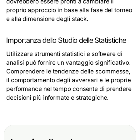
dovrebbero essere pronti a cambiare il
proprio approccio in base alla fase del torneo
e alla dimensione degli stack.
Importanza dello Studio delle Statistiche
Utilizzare strumenti statistici e software di
analisi può fornire un vantaggio significativo.
Comprendere le tendenze delle scommesse,
il comportamento degli avversari e le proprie
performance nel tempo consente di prendere
decisioni più informate e strategiche.