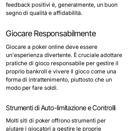
feedback positivi è, generalmente, un buon
segno di qualità e affidabilità.
Giocare Responsabilmente
Giocare a poker online deve essere
un'esperienza divertente. È cruciale adottare
pratiche di gioco responsabile per gestire il
proprio bankroll e vivere il gioco come una
forma di intrattenimento, piuttosto che un
modo per fare soldi.
Strumenti di Auto-limitazione e Controlli
Molti siti di poker offrono strumenti per
aiutare i giocatori a gestire le proprie