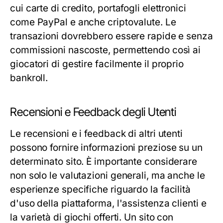
cui carte di credito, portafogli elettronici
come PayPal e anche criptovalute. Le
transazioni dovrebbero essere rapide e senza
commissioni nascoste, permettendo così ai
giocatori di gestire facilmente il proprio
bankroll.
Recensioni e Feedback degli Utenti
Le recensioni e i feedback di altri utenti
possono fornire informazioni preziose su un
determinato sito. È importante considerare
non solo le valutazioni generali, ma anche le
esperienze specifiche riguardo la facilità
d'uso della piattaforma, l'assistenza clienti e
la varietà di giochi offerti. Un sito con