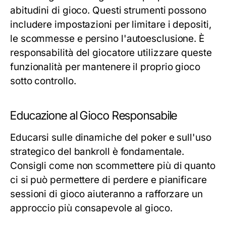
abitudini di gioco. Questi strumenti possono
includere impostazioni per limitare i depositi,
le scommesse e persino l'autoesclusione. È
responsabilità del giocatore utilizzare queste
funzionalità per mantenere il proprio gioco
sotto controllo.
Educazione al Gioco Responsabile
Educarsi sulle dinamiche del poker e sull'uso
strategico del bankroll è fondamentale.
Consigli come non scommettere più di quanto
ci si può permettere di perdere e pianificare
sessioni di gioco aiuteranno a rafforzare un
approccio più consapevole al gioco.