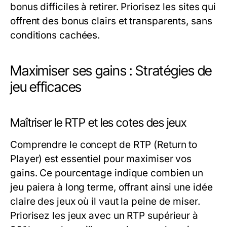
bonus difficiles à retirer. Priorisez les sites qui
offrent des bonus clairs et transparents, sans
conditions cachées.
Maximiser ses gains : Stratégies de
jeu efficaces
Maîtriser le RTP et les cotes des jeux
Comprendre le concept de RTP (Return to
Player) est essentiel pour maximiser vos
gains. Ce pourcentage indique combien un
jeu paiera à long terme, offrant ainsi une idée
claire des jeux où il vaut la peine de miser.
Priorisez les jeux avec un RTP supérieur à