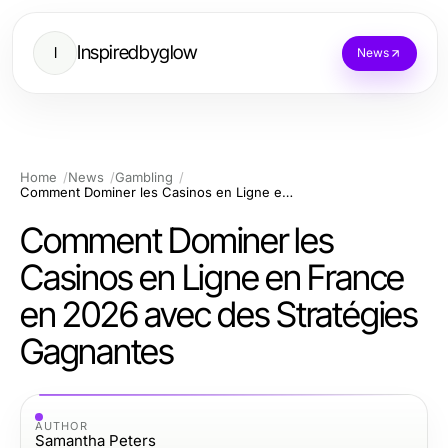
Inspiredbyglow
I
News
Home
News
Gambling
Comment Dominer les Casinos en Ligne en France en 2026 avec des Stratégies Gagnantes
Comment Dominer les
Casinos en Ligne en France
en 2026 avec des Stratégies
Gagnantes
AUTHOR
Samantha Peters