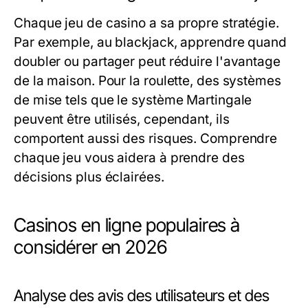
Chaque jeu de casino a sa propre stratégie.
Par exemple, au blackjack, apprendre quand
doubler ou partager peut réduire l'avantage
de la maison. Pour la roulette, des systèmes
de mise tels que le système Martingale
peuvent être utilisés, cependant, ils
comportent aussi des risques. Comprendre
chaque jeu vous aidera à prendre des
décisions plus éclairées.
Casinos en ligne populaires à
considérer en 2026
Analyse des avis des utilisateurs et des