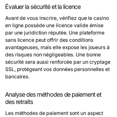
Évaluer la sécurité et la licence
Avant de vous inscrire, vérifiez que le casino
en ligne possède une licence valide émise
par une juridiction réputée. Une plateforme
sans licence peut offrir des conditions
avantageuses, mais elle expose les joueurs à
des risques non négligeables. Une bonne
sécurité sera aussi renforcée par un cryptage
SSL, protégeant vos données personnelles et
bancaires.
Analyse des méthodes de paiement et
des retraits
Les méthodes de paiement sont un aspect