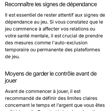
Reconnaître les signes de dépendance
Il est essentiel de rester attentif aux signes de
dépendance au jeu. Si vous constatez que le
jeu commence à affecter vos relations ou
votre santé mentale, il est crucial de prendre
des mesures comme l'auto-exclusion
temporaire ou permanente des plateformes
de jeu.
Moyens de garder le contrôle avant de
jouer
Avant de commencer à jouer, il est
recommandé de définir des limites claires
concernant le temps et l’argent que vous êtes