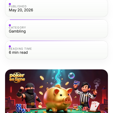
PUBLISHED
May 20, 2026
CATEGORY
Gambling
READING TIME
6
min read