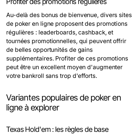
Profiter des promotions régulières
Au-delà des bonus de bienvenue, divers sites
de poker en ligne proposent des promotions
régulières : leaderboards, cashback, et
tournées promotionnelles, qui peuvent offrir
de belles opportunités de gains
supplémentaires. Profiter de ces promotions
peut être un excellent moyen d'augmenter
votre bankroll sans trop d'efforts.
Variantes populaires de poker en
ligne à explorer
Texas Hold'em : les règles de base