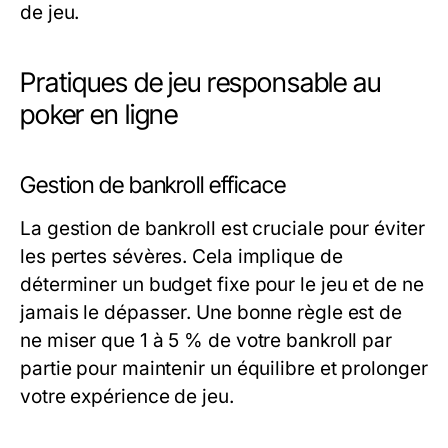
de jeu.
Pratiques de jeu responsable au
poker en ligne
Gestion de bankroll efficace
La gestion de bankroll est cruciale pour éviter
les pertes sévères. Cela implique de
déterminer un budget fixe pour le jeu et de ne
jamais le dépasser. Une bonne règle est de
ne miser que 1 à 5 % de votre bankroll par
partie pour maintenir un équilibre et prolonger
votre expérience de jeu.