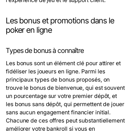
l’expérience de jeu et le support client.
Les bonus et promotions dans le
poker en ligne
Types de bonus à connaître
Les bonus sont un élément clé pour attirer et
fidéliser les joueurs en ligne. Parmi les
principaux types de bonus proposés, on
trouve le bonus de bienvenue, qui est souvent
un pourcentage sur votre premier dépôt, et
les bonus sans dépôt, qui permettent de jouer
sans aucun engagement financier initial.
Chacune de ces offres peut substantiellement
améliorer votre bankroll si vous en