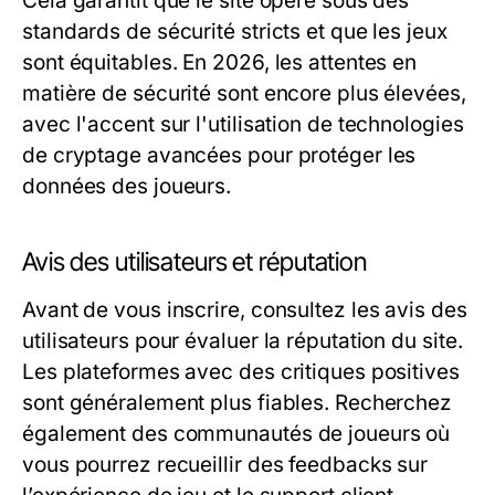
Cela garantit que le site opère sous des
standards de sécurité stricts et que les jeux
sont équitables. En 2026, les attentes en
matière de sécurité sont encore plus élevées,
avec l'accent sur l'utilisation de technologies
de cryptage avancées pour protéger les
données des joueurs.
Avis des utilisateurs et réputation
Avant de vous inscrire, consultez les avis des
utilisateurs pour évaluer la réputation du site.
Les plateformes avec des critiques positives
sont généralement plus fiables. Recherchez
également des communautés de joueurs où
vous pourrez recueillir des feedbacks sur