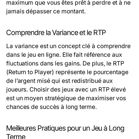
maximum que vous êtes prêt à perdre et à ne
jamais dépasser ce montant.
Comprendre la Variance et le RTP
La variance est un concept clé à comprendre
dans le jeu en ligne. Elle fait référence aux
fluctuations dans les gains. De plus, le RTP
(Return to Player) représente le pourcentage
de l’argent misé qui est redistribué aux
joueurs. Choisir des jeux avec un RTP élevé
est un moyen stratégique de maximiser vos
chances de succès à long terme.
Meilleures Pratiques pour un Jeu à Long
Terme