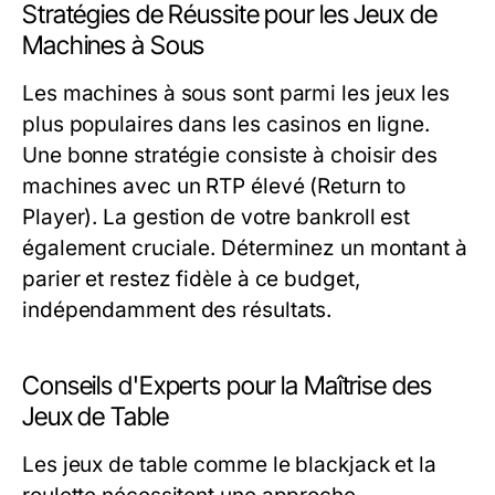
Stratégies de Réussite pour les Jeux de
Machines à Sous
Les machines à sous sont parmi les jeux les
plus populaires dans les casinos en ligne.
Une bonne stratégie consiste à choisir des
machines avec un RTP élevé (Return to
Player). La gestion de votre bankroll est
également cruciale. Déterminez un montant à
parier et restez fidèle à ce budget,
indépendamment des résultats.
Conseils d'Experts pour la Maîtrise des
Jeux de Table
Les jeux de table comme le blackjack et la