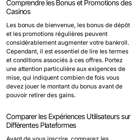
Comprendre les Bonus et Promotions des
Casinos
Les bonus de bienvenue, les bonus de dépôt
et les promotions régulières peuvent
considérablement augmenter votre bankroll.
Cependant, il est essentiel de lire les termes
et conditions associés à ces offres. Portez
une attention particulière aux exigences de
mise, qui indiquent combien de fois vous
devez jouer le montant du bonus avant de
pouvoir retirer des gains.
Comparer les Expériences Utilisateurs sur
Différentes Plateformes
Avant de vous inscrire, comparez les