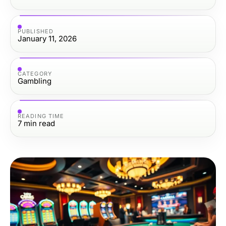
PUBLISHED
January 11, 2026
CATEGORY
Gambling
READING TIME
7
min read