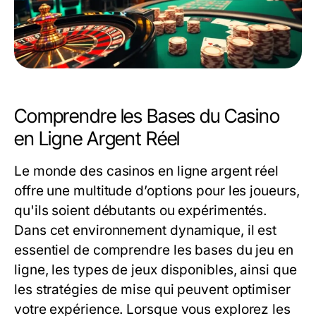
Comprendre les Bases du Casino
en Ligne Argent Réel
Le monde des casinos en ligne argent réel
offre une multitude d’options pour les joueurs,
qu'ils soient débutants ou expérimentés.
Dans cet environnement dynamique, il est
essentiel de comprendre les bases du jeu en
ligne, les types de jeux disponibles, ainsi que
les stratégies de mise qui peuvent optimiser
votre expérience. Lorsque vous explorez les