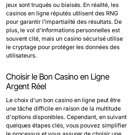
jeux sont truqués ou biaisés. En réalité, les
casinos en ligne réputés utilisent des RNG
pour garantir l'impartialité des résultats. De
plus, le vol d'informations personnelles est
souvent cité, mais un casino sécurisé utilise
le cryptage pour protéger les données des
utilisateurs.
Choisir le Bon Casino en Ligne
Argent Réel
Le choix d'un bon casino en ligne peut être
une tâche difficile en raison de la multitude
d'options disponibles. Cependant, en suivant
quelques étapes clés, vous pouvez simplifier
le processus et vous assurer de choisir une