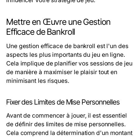
influencer votre stratégie de jeu.
Mettre en Œuvre une Gestion
Efficace de Bankroll
Une gestion efficace de bankroll est l'un des
aspects les plus importants du jeu en ligne.
Cela implique de planifier vos sessions de jeu
de manière à maximiser le plaisir tout en
minimisant les risques.
Fixer des Limites de Mise Personnelles
Avant de commencer à jouer, il est essentiel
de définir des limites de mise personnelles.
Cela comprend la détermination d'un montant