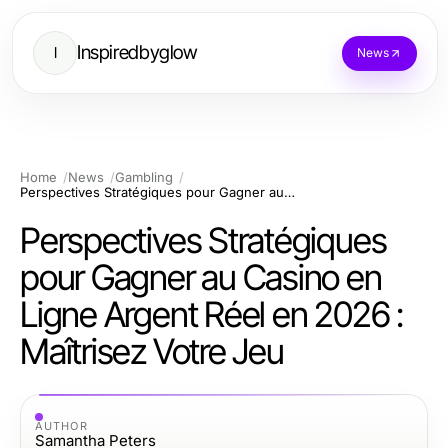
Inspiredbyglow
I
News
Home
News
Gambling
Perspectives Stratégiques pour Gagner au Casino en Ligne Argent Réel en 2026 : Maîtrisez Votre Jeu
Perspectives Stratégiques
pour Gagner au Casino en
Ligne Argent Réel en 2026 :
Maîtrisez Votre Jeu
AUTHOR
Samantha Peters