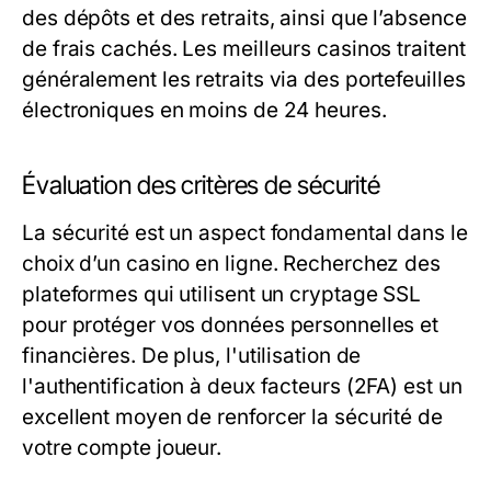
des dépôts et des retraits, ainsi que l’absence
de frais cachés. Les meilleurs casinos traitent
généralement les retraits via des portefeuilles
électroniques en moins de 24 heures.
Évaluation des critères de sécurité
La sécurité est un aspect fondamental dans le
choix d’un casino en ligne. Recherchez des
plateformes qui utilisent un cryptage SSL
pour protéger vos données personnelles et
financières. De plus, l'utilisation de
l'authentification à deux facteurs (2FA) est un
excellent moyen de renforcer la sécurité de
votre compte joueur.