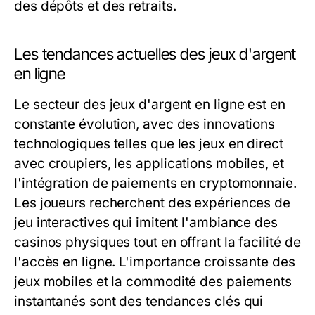
des dépôts et des retraits.
Les tendances actuelles des jeux d'argent
en ligne
Le secteur des jeux d'argent en ligne est en
constante évolution, avec des innovations
technologiques telles que les jeux en direct
avec croupiers, les applications mobiles, et
l'intégration de paiements en cryptomonnaie.
Les joueurs recherchent des expériences de
jeu interactives qui imitent l'ambiance des
casinos physiques tout en offrant la facilité de
l'accès en ligne. L'importance croissante des
jeux mobiles et la commodité des paiements
instantanés sont des tendances clés qui