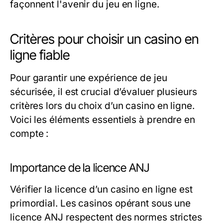
façonnent l'avenir du jeu en ligne.
Critères pour choisir un casino en
ligne fiable
Pour garantir une expérience de jeu
sécurisée, il est crucial d’évaluer plusieurs
critères lors du choix d’un casino en ligne.
Voici les éléments essentiels à prendre en
compte :
Importance de la licence ANJ
Vérifier la licence d’un casino en ligne est
primordial. Les casinos opérant sous une
licence ANJ respectent des normes strictes