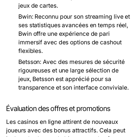
jeux de cartes.
Bwin
: Reconnu pour son streaming live et
ses statistiques avancées en temps réel,
Bwin offre une expérience de pari
immersif avec des options de cashout
flexibles.
Betsson
: Avec des mesures de sécurité
rigoureuses et une large sélection de
jeux, Betsson est apprécié pour sa
transparence et son interface conviviale.
Évaluation des offres et promotions
Les casinos en ligne attirent de nouveaux
joueurs avec des bonus attractifs. Cela peut