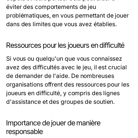
éviter des comportements de jeu
problématiques, en vous permettant de jouer
dans des limites que vous avez établies.
Ressources pour les joueurs en difficulté
Si vous ou quelqu'un que vous connaissez
avez des difficultés avec le jeu, il est crucial
de demander de l'aide. De nombreuses
organisations offrent des ressources pour les
joueurs en difficulté, y compris des lignes
d'assistance et des groupes de soutien.
Importance de jouer de manière
responsable