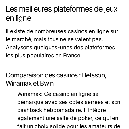
Les meilleures plateformes de jeux
en ligne
Il existe de nombreuses casinos en ligne sur
le marché, mais tous ne se valent pas.
Analysons quelques-unes des plateformes
les plus populaires en France.
Comparaison des casinos : Betsson,
Winamax et Bwin
Winamax
: Ce casino en ligne se
démarque avec ses cotes serrées et son
cashback hebdomadaire. Il intègre
également une salle de poker, ce qui en
fait un choix solide pour les amateurs de